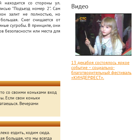
ый находится со стороны ул.
Видео
писью "Подъезд номер 2". Сам
ион залит не полностью, но
большая. Снег счищается от
мные сугробы. В принципе, они
ов безопасности или места для
13 декабря состоялось яркое
событие – социально-
благотворительный фестиваль
«КИНДЕРФЕСТ».
а то со своими коньками вход
ны. Если свои коньки
катаешься. Вечерами
леко ездить, ходим сюда.
кая большая, что мы всегда