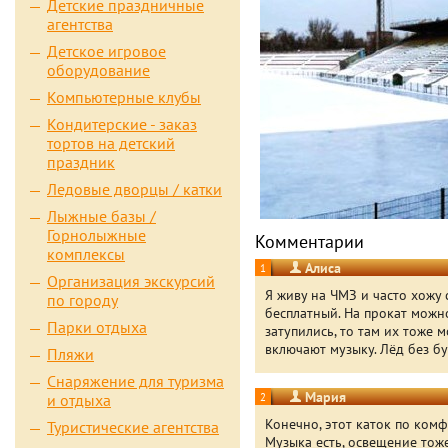
Детские праздничные
агентства
Детское игровое
оборудование
Компьютерные клубы
Кондитерские - заказ
тортов на детский
праздник
Ледовые дворцы / катки
Лыжные базы /
Горнолыжные
Комментарии
комплексы
Алиса
1
Организация экскурсий
Я живу на ЧМЗ и часто хожу 
по городу
бесплатный. На прокат можно
Парки отдыха
затупились, то там их тоже 
включают музыку. Лёд без бу
Пляжи
Снаряжение для туризма
Мария
и отдыха
2
Конечно, этот каток по комф
Туристические агентства
Музыка есть, освещение тоже