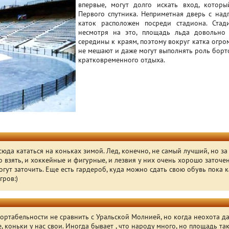
впервые, могут долго искать вход, котор
Первого спутника. Неприметная дверь с над
каток расположен посреди стадиона. Стад
несмотря на это, площадь льда довольно 
середины к краям, поэтому вокруг катка огро
не мешают и даже могут выполнять роль борт
кратковременного отдыха.
сюда кататься на коньках зимой. Лед, конечно, не самый лучший, но з
 взять, и хоккейные и фигурные, и лезвия у них очень хорошо заточе
могут заточить. Еще есть гардероб, куда можно сдать свою обувь пока 
гров:)
ортабельности не сравнить с Уральской Молнией, но когда неохота да
, коньки у нас свои. Иногда бывает , что народу много, но площадь та