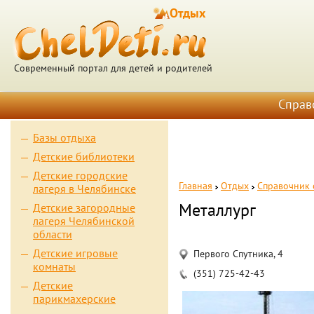
Отдых
Современный портал для детей и родителей
Справ
Базы отдыха
Детские библиотеки
Детские городские
Главная
Отдых
Справочник 
лагеря в Челябинске
Металлург
Детские загородные
лагеря Челябинской
области
Детские игровые
Первого Спутника, 4
комнаты
(351) 725-42-43
Детские
парикмахерские