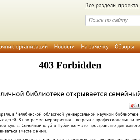
Все разделы проекта 
очник организаций
Новости
На заметку
Обзоры
бличной библиотеке открывается семейный
враля, в Челябинской областной универсальной научной библиотеке 
 детей. В программе мероприятия – встреча с профессиональным пе
ной куклы. Семейный клуб в Публичке – это пространство для живог
виваться вместе с ними.
встреч для молодых мам и пап, у которых есть волнующие их вопр