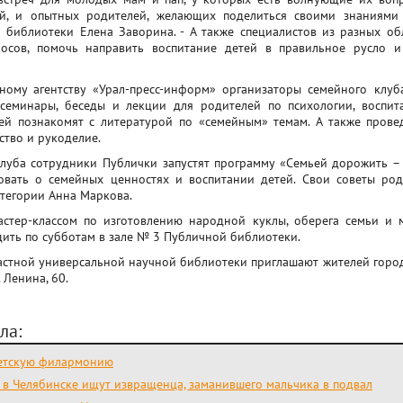
ей, и опытных родителей, желающих поделиться своими знаниями 
 библиотеки Елена Заворина. - А также специалистов из разных об
росов, помочь направить воспитание детей в правильное русло и
му агентству «Урал-пресс-информ» организаторы семейного клуба
семинары, беседы и лекции для родителей по психологии, воспи
лей познакомят с литературой по «семейным» темам. А также прове
ство и рукоделие.
луба сотрудники Публички запустят программу «Семьей дорожить – 
овать о семейных ценностях и воспитании детей. Свои советы роди
тегории Анна Маркова.
стер-классом по изготовлению народной куклы, оберега семьи и м
дить по субботам в зале № 3 Публичной библиотеки.
стной универсальной научной библиотеки приглашают жителей город
 Ленина, 60.
ла:
детскую филармонию
 в Челябинске ищут извращенца, заманившего мальчика в подвал