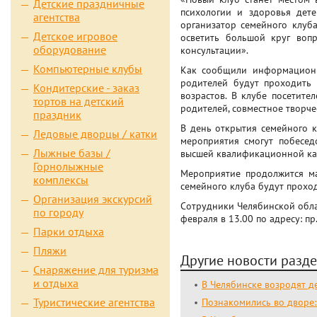
Детские праздничные
психологии и здоровья дет
агентства
организатор семейного клуба
Детское игровое
осветить большой круг воп
оборудование
консультации».
Компьютерные клубы
Как сообщили информационно
родителей будут проходить 
Кондитерские - заказ
возрастов. В клубе посетите
тортов на детский
родителей, совместное творче
праздник
В день открытия семейного к
Ледовые дворцы / катки
мероприятия смогут побесед
Лыжные базы /
высшей квалификационной ка
Горнолыжные
Мероприятие продолжится ма
комплексы
семейного клуба будут прохо
Организация экскурсий
Сотрудники Челябинской обла
по городу
февраля в 13.00 по адресу: пр.
Парки отдыха
Пляжи
Другие новости разде
Снаряжение для туризма
и отдыха
В Челябинске возродят 
Туристические агентства
Познакомились во дворе: