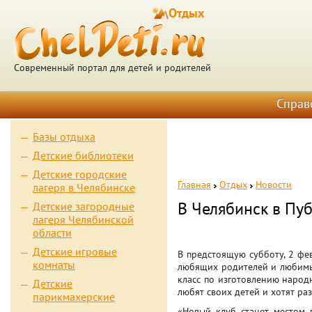
Отдых
Современный портал для детей и родителей
Справ
Базы отдыха
Детские библиотеки
Детские городские
Главная
Отдых
Новости
лагеря в Челябинске
В Челябинск в Пу
Детские загородные
лагеря Челябинской
области
Детские игровые
В предстоящую субботу, 2 фе
комнаты
любящих родителей и любимых
класс по изготовлению народ
Детские
любят своих детей и хотят раз
парикмахерские
«Новый клуб станет местом 