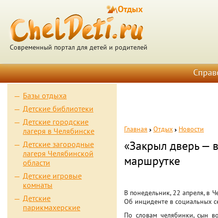
Отдых
Современный портал для детей и родителей
Справ
Базы отдыха
Детские библиотеки
Детские городские
Главная
Отдых
Новости
лагеря в Челябинске
«Закрыл дверь — в
Детские загородные
лагеря Челябинской
маршрутке
области
Детские игровые
комнаты
В понедельник, 22 апреля, в 
Детские
Об инциденте в социальных се
парикмахерские
По словам челябинки, сын в