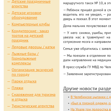
Детские праздничные
маршрутного такси № 10, в эт
агентства
— Ребёнок пришёл домой в сле
Детское игровое
водитель его не увидел, — ра
оборудование
дверь и поехал. В этот момент
Компьютерные клубы
Дома мальчик почувствовал се
Кондитерские - заказ
— У него синяки, ушибы, при
тортов на детский
увезла нас в травмпункт на
праздник
сотрясение мозга и направили
Ледовые дворцы / катки
Семья уже обратилась с заявл
Лыжные базы /
— Мы поехали в отделение пос
Горнолыжные
дали направление на медицинс
комплексы
В пресс-службе ГУ МВД по Чел
Организация экскурсий
— Заявление зарегистрировано
по городу
Парки отдыха
Пляжи
Другие новости разде
Снаряжение для туризма
В Челябинске цыганки с 
и отдыха
«Был в грязной одежде, 
Туристические агентства
На Урале три подростка 