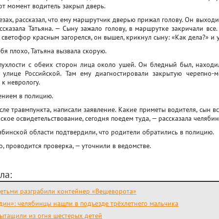
от момент водитель закрыл дверь.
зах, рассказал, что ему маршрутчик дверью прижал голову. Он выходи
ссказала Татьяна. — Сыну зажало голову, в маршрутке закричали все
 светофор красным загорелся, он вышел, крикнул сыну: «Как дела?» и у
бя плохо, Татьяна вызвала скорую.
пухлости с обеих сторон лица около ушей. Он бледный был, находи
 улице Российской. Там ему диагностировали закрытую черепно-м
 к неврологу.
ением в полицию.
ле травмпункта, написали заявление. Какие приметы водителя, сын вс
кое освидетельствование, сегодня поедем туда, — рассказала челябин
ябинской области подтвердили, что родители обратились в полицию.
, проводится проверка, — уточнили в ведомстве.
ла:
детьми разграбили контейнер «Вещеворота»
один»: челябинцы нашли в подъезде трёхлетнего мальчика
вытащили из огня шестерых детей