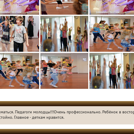
маться. Педагоги молодцы!!!Очень профессионально. Ребёнок в востор
тойно. Главное - деткам нравится.