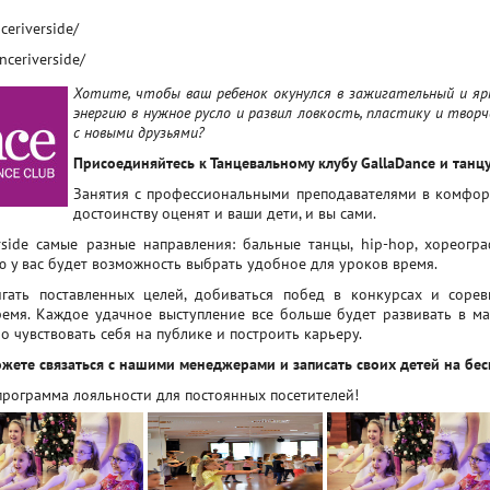
eriverside/
ceriverside/
Хотите, чтобы ваш ребенок окунулся в зажигательный и яр
энергию в нужное русло и развил ловкость, пластику и твор
с новыми друзьями?
Присоединяйтесь к Танцевальному клубу
GallaDance
и танцу
Занятия с профессиональными преподавателями в комфор
достоинству оценят и ваши дети, и вы сами.
rside
самые разные направления: бальные танцы, hip-hop, хореограф
ю у вас будет возможность выбрать удобное для уроков время.
гать поставленных целей, добиваться побед в конкурсах и соре
емя. Каждое удачное выступление все больше будет развивать в ма
 чувствовать себя на публике и построить карьеру.
жете связаться с нашими менеджерами и записать своих детей на бе
программа лояльности для постоянных посетителей!