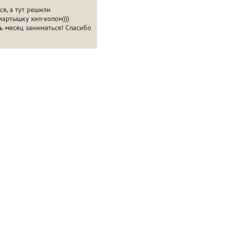
я, а тут решили
мартышку хип-хопом)))
рь месяц заниматься! Спасибо