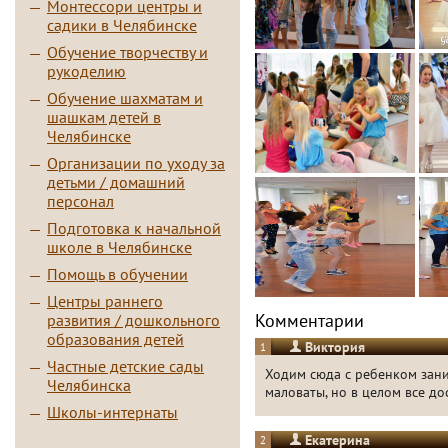
Монтессори центры и
садики в Челябинске
Обучение творчеству и
рукоделию
Обучение шахматам и
шашкам детей в
Челябинске
Организации по уходу за
детьми / домашний
персонал
Подготовка к начальной
школе в Челябинске
Помощь в обучении
Центры раннего
Комментарии
развития / дошкольного
образования детей
Виктория
1
Частные детские сады
Ходим сюда с ребенком зани
Челябинска
маловаты, но в целом все дос
Школы-интернаты
Екатерина
2