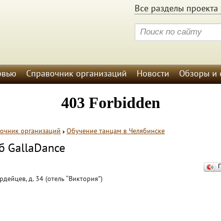
Все разделы проекта 
рвью
Справочник организаций
Новости
Обзоры и 
очник организаций
Обучение танцам в Челябинске
б GallaDance
рдейцев, д. 34 (отель “Виктория”)