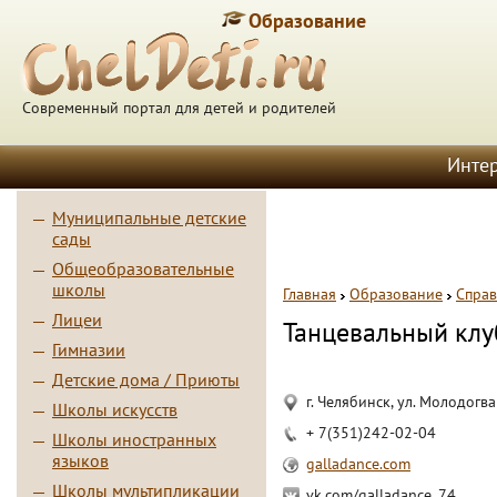
Образование
Современный портал для детей и родителей
Инте
Муниципальные детские
сады
Общеобразовательные
школы
Главная
Образование
Справ
Лицеи
Танцевальный клу
Гимназии
Детские дома / Приюты
г. Челябинск, ул. Молодогва
Школы искусств
+ 7(351)242-02-04
Школы иностранных
языков
galladance.com
Школы мультипликации
vk.com/galladance_74