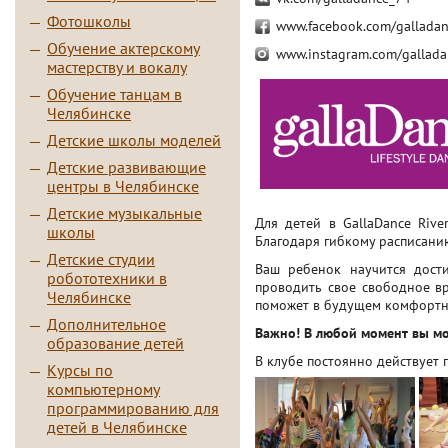
Фотошколы
www.facebook.com/galladanc
Обучение актерскому
www.instagram.com/galladan
мастерству и вокалу
Обучение танцам в
Челябинске
Детские школы моделей
Детские развивающие
центры в Челябинске
Детские музыкальные
Для детей в
GallaDance
Rive
школы
Благодаря гибкому расписани
Детские студии
Ваш ребенок научится дости
робототехники в
проводить свое свободное вр
Челябинске
поможет в будущем комфортно
Дополнительное
Важно! В любой момент вы мо
образование детей
В клубе постоянно действует 
Курсы по
компьютерному
программированию для
детей в Челябинске