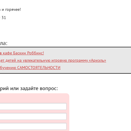
 и горячее!
т 31
ла:
 в кафе Баскин Роббинс!
дет детей на увлекательную игровую программу «Ариэль»
обучению САМОСТОЯТЕЛЬНОСТИ
рий или задайте вопрос: