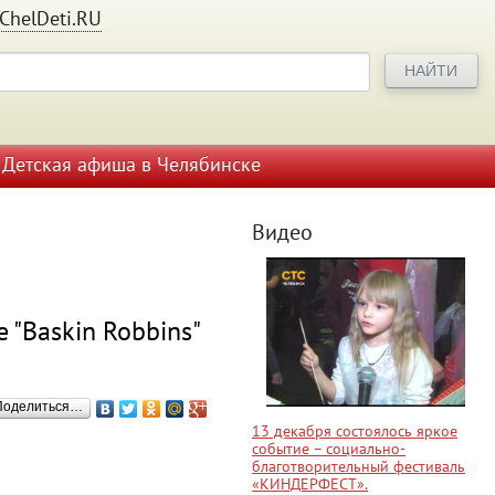
ChelDeti.RU
Детская афиша в Челябинске
Видео
 "Baskin Robbins"
Поделиться…
13 декабря состоялось яркое
событие – социально-
благотворительный фестиваль
«КИНДЕРФЕСТ».