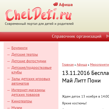
Афиша
Современный портал для детей и родителей
Справочник организаций
М
Боулинги
Детские театры
Детские фотостудии
Главная
Афиша
Мероприяти
Детские/подростковые
13.11.2016 Беспла
клубы
Залы детских игровых
Май Литт Пони
автоматов
Интернет-магазины
детских товаров
Ждем деток 13 ноября в 14:0
Кинотеатры
Яркие костюмы!
Музеи