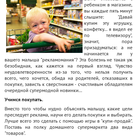
ребенком в магазине,
вы каждые пять минут
слышите: "Давай
купим эту игрушку,
конфетку... я видел ее
по телевизору",
значит, пора
призадуматься: а не
начинается ли у
вашего малыша "рекламомания"? Эта болезнь не такая уж
безобидная, как кажется на первый взгляд. Чувство
неудовлетворенности из-за того, что нельзя получить
всего, чего хочется, обида на родителей, отказавших в
покупке, зависть к сверстникам - счастливым обладателям
очередной супермодной новинки...
Учимся покупать.
Вместо того чтобы нудно объяснять малышу, какие цели
преследует реклама, научи его делать покупки и выбирать.
Лучше всего это сделать с помощью игры в "купи-продай".
Поставь на полку домашнего супермаркета два вида
"товаров".