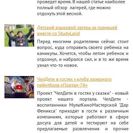
проведет время. В нашей статье наиболее
полный обзор лагерей, где можно
отдохуть этой весной.
Детский языковой лагерь за границей
вместе со StudyLand
Перед многими родителями сейчас стоит
вопрос, куда отправить своего ребенка на
каникулы. Хочется, чтобы летом ребенок и
отдохнул, и набрался сил, и в то же время
узнал что-то новое.
ЧелДети в гостях у клуба лазерного
пейнтбола «Портал-74»
Проект "ЧелДети в гостях у сказки" - новый
проект нашего портала. ЧелДети -
воспитанники МультКиноМастерской "Дар
Феникса" приходят в гости к различным
компаниям, которые работают в сфере
досуга для детей и тестируют на себе
предлагаемые развлечения и прочие