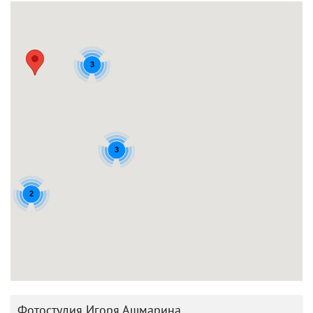
3
3
2
Фотостудия Игоря Ашмарина