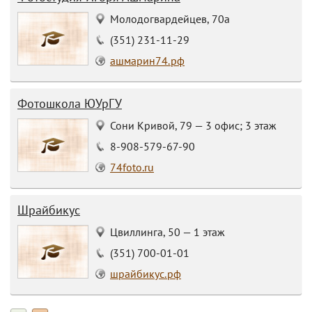
Молодогвардейцев, 70а
(351) 231-11-29
ашмарин74.рф
Фотошкола ЮУрГУ
Сони Кривой, 79 — 3 офис; 3 этаж
8-908-579-67-90
74foto.ru
Шрайбикус
Цвиллинга, 50 — 1 этаж
(351) 700-01-01
шрайбикус.рф