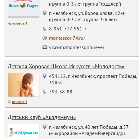
метод Глена Домана, доказавшего бесспорную польз
(группа 0-3 лет группа "тоддлер")
ранних занятий гимнастикой для развития детског
г. Челябинск, ул. Ворошилова, 12-а
интеллекта;
(группа 0-3 лет, группа 3-6 лет)
динамическая гимнастика, основанная на приобщению 
отзывов:
4
‎‎8-951-777-951-7
физзанятиям крошек, ещё и не умеющих двигаться, - и
подбрасывают, крутят вокруг себя, держат на весу, взя
montessori74.ru/
под мышки и т.д.;
vk.com/montessoriforever
грудничковое плавание, когда занятия с младенцам
начинают со дня рождения в ванной и продолжают 
бассейне, сопровождая плавательный процес
Детская Хоровая Школа Искусств «Молодость»
специальными упражнениями.
454122, г. Челябинск, проспект Победы,
2. Общее развитие.
318-а
Среди множества методик обучения наукам параллельно 
793-38-88
развитием самостоятельности в учёбе чаще всего применяют
отзывов:
5
система обучения Зайцева, созданная для использовани
как детских учреждениях, так и в домашних условиях; е
Детский клуб «Академиум»
особенностью является стремление упростить процес
обучения, сделав его интересным и весёлым занятием;
г. Челябинск, ул. 40 лет Победы, д.57
(микрорайон «АкадемРиверсайд»)
методика Сесиль Лупан, настаивавшей на том, чтоб