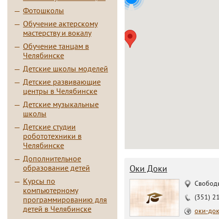
Фотошколы
Обучение актерскому
мастерству и вокалу
Обучение танцам в
Челябинске
Детские школы моделей
Детские развивающие
центры в Челябинске
Детские музыкальные
школы
Детские студии
робототехники в
Челябинске
Дополнительное
образование детей
Оки Доки
Курсы по
Свободы
компьютерному
(351) 2
программированию для
детей в Челябинске
оки-до