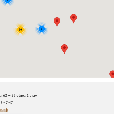
6
10
, 62 — 23 офис; 1 этаж
15-47-47
ки.рф