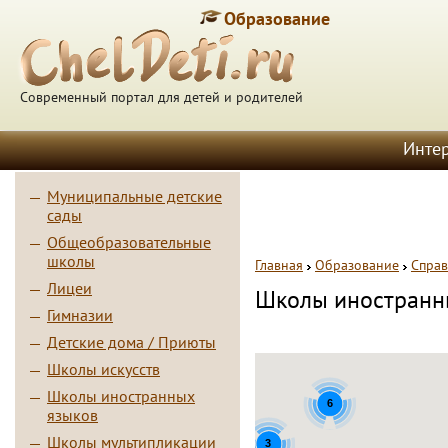
Образование
Современный портал для детей и родителей
Инте
Муниципальные детские
сады
Общеобразовательные
школы
Главная
Образование
Справ
Лицеи
Школы иностранн
Гимназии
Детские дома / Приюты
Школы искусств
Школы иностранных
6
языков
3
Школы мультипликации
3