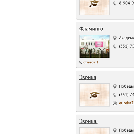
8-904-9
Фламинго
Академи
(351) 7
отзывов:
2
Эврика
Победы 
(351) 7
eureka7
Эврика.
Победы 