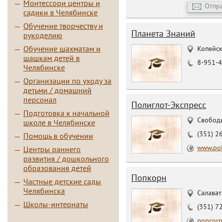
Монтессори центры и
Отпр
садики в Челябинске
Обучение творчеству и
Планета Знаний
рукоделию
Обучение шахматам и
Копейск
шашкам детей в
8-951-4
Челябинске
Организации по уходу за
детьми / домашний
персонал
Полиглот-Экспресс
Подготовка к начальной
Свободы
школе в Челябинске
(351) 2
Помощь в обучении
www.pol
Центры раннего
развития / дошкольного
образования детей
Попкорн
Частные детские сады
Челябинска
Салават
Школы-интернаты
(351) 7
popcorn