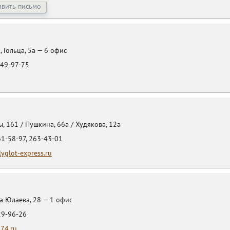
авить письмо
, Гольца, 5а — 6 офис
49-97-75
, 161 / Пушкина, 66а / Худякова, 12а
61-58-97, 263-43-01
yglot-express.ru
а Юлаева, 28 — 1 офис
29-96-26
74.ru