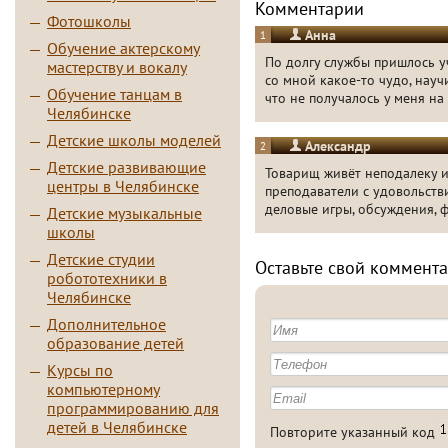
Комментарии
Фотошколы
Анна
1
Обучение актерскому
По долгу службы пришлось уч
мастерству и вокалу
со мной какое-то чудо, нау
Обучение танцам в
что не получалось у меня н
Челябинске
Детские школы моделей
Александр
2
Детские развивающие
Товарищ живёт неподалеку и 
центры в Челябинске
преподаватели с удовольств
деловые игры, обсуждения, 
Детские музыкальные
школы
Детские студии
Оставьте свой коммента
робототехники в
Челябинске
Дополнительное
образование детей
Курсы по
компьютерному
программированию для
детей в Челябинске
Повторите указанный код