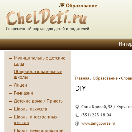
Образование
Современный портал для детей и родителей
Инте
Муниципальные детские
сады
Общеобразовательные
школы
Главная
Образование
Справ
Лицеи
DIY
Гимназии
Детские дома / Приюты
Сони Кривой, 38 / Курчато
Школы искусств
(351) 223-18-04
Школы иностранных
языков
www.langcourse.ru
Школы мультипликации