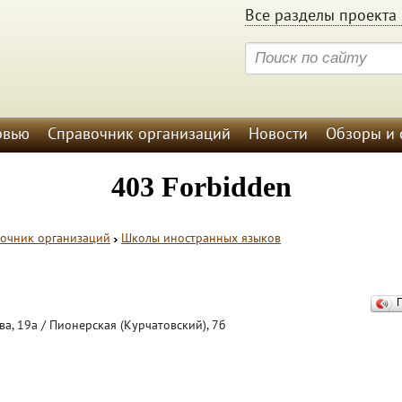
Все разделы проекта 
рвью
Справочник организаций
Новости
Обзоры и 
очник организаций
Школы иностранных языков
ва, 19а / Пионерская (Курчатовский), 7б