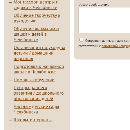
Монтессори центры и
Ваше сообщение
садики в Челябинске
Обучение творчеству и
рукоделию
Обучение шахматам и
шашкам детей в
Челябинске
Отправляя данные, я даю сог
соответствии с
политикой конфид
Организации по уходу за
детьми / домашний
персонал
Подготовка к начальной
школе в Челябинске
Помощь в обучении
Центры раннего
развития / дошкольного
образования детей
Частные детские сады
Челябинска
Школы-интернаты