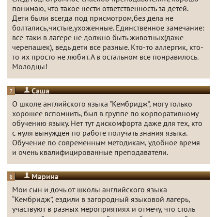
понимаю, что такое нести ответственность за детей.
Дети были всегда под присмотром,без дела не
болтались,чистые,ухоженные. Единственное замечание:
все-таки в лагере не должно быть животных(даже
черепашек), ведь дети все разные. Кто-то аллергик, кто-
то их просто не любит. А в остальном все понравилось.
Молодцы!
Саша
7
О школе английского языка "Кембридж", могу только
хорошее вспомнить, был в группе по корпоративному
обучению языку. Нет тут дискомфорта даже для тех, кто
с нуля вынужден по работе получать знания языка.
Обучение по современным методикам, удобное время
и очень квалифицированные преподаватели.
Марина
8
Мои сын и дочь от школы английского языка
“Кембридж”, ездили в загородный языковой лагерь,
участвуют в разных мероприятиях и отмечу, что столь