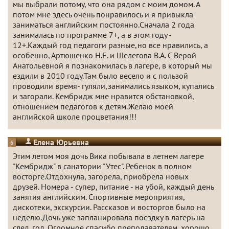
мы выбрали потому, что она рядом с моим домом. А
потом мне здесь очень понравилось и я привыкла
заниматься английским постоянно.Сначала 2 года
занималась по программе 7+, а в этом году -
12+.Каждый год педагоги разные,но все нравились, а
особенно, Артюшенко Н.Е. и Шелегова В.А. С Верой
Анатольевной я познакомилась в лагере, в который мы
ездили в 2010 году.Там было весело и с пользой
проводили время- гуляли,занимались языком, купались
и загорали. Кембридж мне нравится обстановкой,
отношением педагогов к детям.Желаю моей
английской школе процветания!!!
Елена Юрьевна
6
Этим летом моя дочь Вика побывала в летнем лагере
"Кембридж" в санатории "Утес". Ребенок в полном
восторге.Отдохнула, загорела, приобрела новых
друзей. Номера - супер, питание - на убой, каждый день
занятия английским. Спортивные мероприятия,
дискотеки, экскурсии. Рассказов и восторгов было на
неделю.Дочь уже запланировала поездку в лагерь на
след. год. Огромное спасибо преподавателям, хорошо