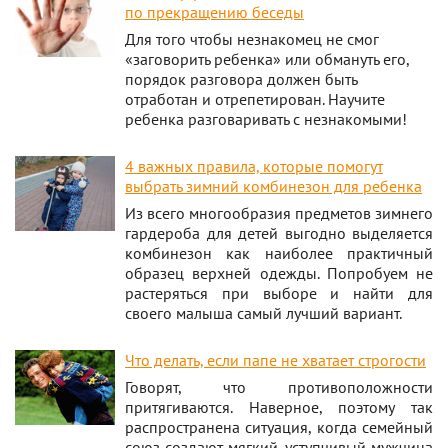
по прекращению беседы
Для того чтобы незнакомец не смог
«заговорить ребенка» или обмануть его,
порядок разговора должен быть
отработан и отрепетирован. Научите
ребенка разговаривать с незнакомыми!
4 важных правила, которые помогут
выбрать зимний комбинезон для ребенка
Из всего многообразия предметов зимнего
гардероба для детей выгодно выделяется
комбинезон как наиболее практичный
образец верхней одежды. Попробуем не
растеряться при выборе и найти для
своего малыша самый лучший вариант.
Что делать, если папе не хватает строгости
Говорят, что противоположности
притягиваются. Наверное, поэтому так
распространена ситуация, когда семейный
союз создают мягкий, уступчивый мужчина