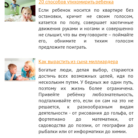
20 способов утихомирить ребенка
Если ребенок носится по квартире без
остановки, кричит не своим голосом,
катается по полу, совершает хаотичные
движения руками и ногами и совершенно
не слышит, что вы ему говорите – поймайте
его, обнимите и тихим голосом
предложите поиграть.
Как вырастить из сына миллиардера
Богатые люди, делая выбор, стараются
достичь всех возможных целей, идя по
нескольким путям. У бедных же один путь,
поэтому их жизнь более ограничена.
Привейте ребёнку любознательность,
подталкивайте его, если он сам на это не
решается, к разнообразным видам
деятельности - от рисования до гольфа, от
фортепиано до математики, от
садоводства до поэзии, от географии до
рыбалки или от информатики до химии.