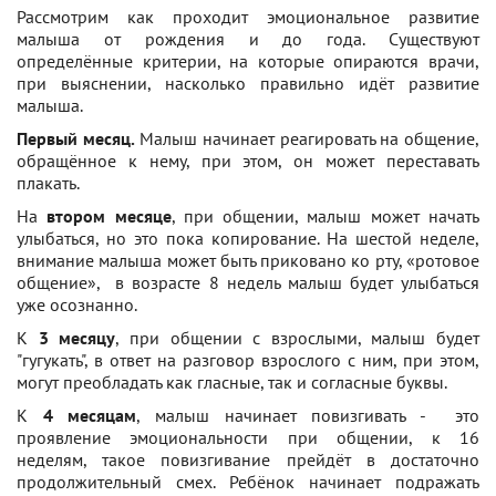
Рассмотрим как проходит эмоциональное развитие
малыша от рождения и до года. Существуют
определённые критерии, на которые опираются врачи,
при выяснении, насколько правильно идёт развитие
малыша.
Первый месяц.
Малыш начинает реагировать на общение,
обращённое к нему, при этом, он может переставать
плакать.
На
втором месяце
, при общении, малыш может начать
улыбаться, но это пока копирование. На шестой неделе,
внимание малыша может быть приковано ко рту, «ротовое
общение», в возрасте 8 недель малыш будет улыбаться
уже осознанно.
К
3
месяцу
, при общении с взрослыми, малыш будет
"гугукать", в ответ на разговор взрослого с ним, при этом,
могут преобладать как гласные, так и согласные буквы.
К
4 месяцам
, малыш начинает повизгивать - это
проявление эмоциональности при общении, к 16
неделям, такое повизгивание прейдёт в достаточно
продолжительный смех. Ребёнок начинает подражать