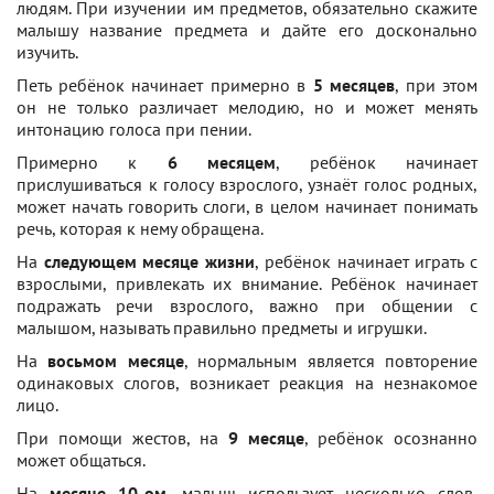
людям. При изучении им предметов, обязательно скажите
малышу название предмета и дайте его досконально
изучить.
Петь ребёнок начинает примерно в
5 месяцев
, при этом
он не только различает мелодию, но и может менять
интонацию голоса при пении.
Примерно к
6 месяцем
, ребёнок начинает
прислушиваться к голосу взрослого, узнаёт голос родных,
может начать говорить слоги, в целом начинает понимать
речь, которая к нему обращена.
На
следующем месяце жизни
, ребёнок начинает играть с
взрослыми, привлекать их внимание. Ребёнок начинает
подражать речи взрослого, важно при общении с
малышом, называть правильно предметы и игрушки.
На
восьмом месяце
, нормальным является повторение
одинаковых слогов, возникает реакция на незнакомое
лицо.
При помощи жестов, на
9 месяце
, ребёнок осознанно
может общаться.
На
месяце 10-ом
, малыш использует несколько слов,