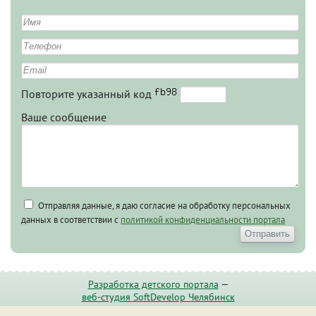
Повторите указанный код
Ваше сообщение
Отправляя данные, я даю согласие на обработку персональных
данных в соответствии с
политикой конфиденциальности портала
Разработка детского портала
—
веб-студия SoftDevelop Челябинск
© 2009-2020 ChelDeti.RU