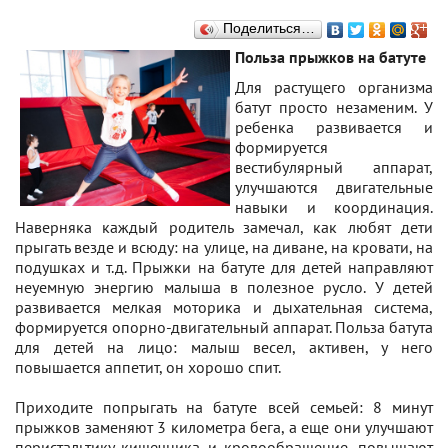
Поделиться…
Польза прыжков на батуте
Для растущего организма
батут просто незаменим. У
ребенка развивается и
формируется
вестибулярный аппарат,
улучшаются двигательные
навыки и координация.
Наверняка каждый родитель замечал, как любят дети
прыгать везде и всюду: на улице, на диване, на кровати, на
подушках и т.д. Прыжки на батуте для детей направляют
неуемную энергию малыша в полезное русло. У детей
развивается мелкая моторика и дыхательная система,
формируется опорно-двигательный аппарат. Польза батута
для детей на лицо: малыш весел, активен, у него
повышается аппетит, он хорошо спит.
Приходите попрыгать на батуте всей семьей: 8 минут
прыжков заменяют 3 километра бега, а еще они улучшают
перистальтику кишечника и кровообращение, повышают