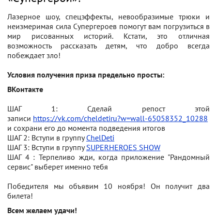
Лазерное шоу, спецэффекты, невообразимые трюки и
неизмеримая сила Супергероев помогут вам погрузиться в
мир рисованных историй. Кстати, это отличная
возможность рассказать детям, что добро всегда
побеждает зло!
Условия получения приза предельно просты:
ВКонтакте
ШАГ 1: Сделай репост этой
записи
https://vk.com/cheldetiru?w=wall-65058352_10288
и сохрани его до момента подведения итогов
ШАГ 2: Вступи в группу
ChelDeti
ШАГ 3: Вступи в группу
SUPERHEROES SHOW
ШАГ 4 : Терпеливо жди, когда приложение "Рандомный
сервис" выберет именно тебя
Победителя мы объявим 10 ноября! Он получит два
билета!
Всем желаем удачи!